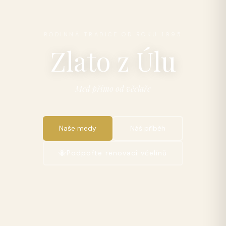
RODINNÁ TRADICE OD ROKU 1995
Zlato z Úlu
Med přímo od včelaře
Naše medy
Náš příběh
🐝
Podpořte renovaci včelínů